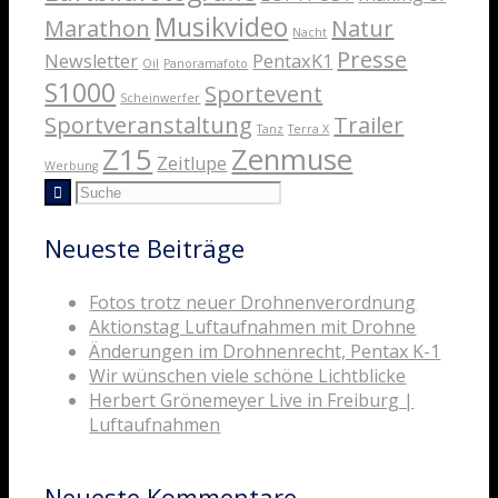
Musikvideo
Marathon
Natur
Nacht
Presse
Newsletter
PentaxK1
Oil
Panoramafoto
S1000
Sportevent
Scheinwerfer
Sportveranstaltung
Trailer
Tanz
Terra X
Z15
Zenmuse
Zeitlupe
Werbung
Neueste Beiträge
Fotos trotz neuer Drohnenverordnung
Aktionstag Luftaufnahmen mit Drohne
Änderungen im Drohnenrecht, Pentax K-1
Wir wünschen viele schöne Lichtblicke
Herbert Grönemeyer Live in Freiburg |
Luftaufnahmen
Neueste Kommentare