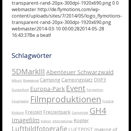
transparent-rand-20px-300dpi-1920x690.png
0
0
webmaster
http://de.flymotions.com/wp-
content/uploads/sites/7/2014/05/logo_flymotions-
transparent-rand-20px-300dpi-1920x690.png
webmaster
2014-03-10 00:00:28
2014-05-28
16:43:37
Be a beat!
Schlagwörter
5DMarkIII
Abenteuer Schwarzwald
Camping
Campingplatz
DJIP3
Album
Bewegung
Event
Europa-Park
Dunkelheit
Fernsehen
Filmproduktionen
Feuerwehr
Fredrik
GH4
Freizeit
Freizeitpark
Kinbom
Gemeinde
Imagefilm
Kopter
Indoor
international
Luftbildfotografie
LUFTPOST
making of