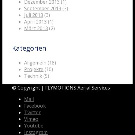
Dezember 2013
(1)
September 2013
(3)
Juli 2013
(3)
April 2013
(1)
März 2013
(2)
Kategorien
Allgemein
(18)
Projekte
(10)
Technik
(5)
© Copyright | FLYMOTIONS Aerial Services
Mail
Facebook
Twitter
Vimeo
Youtube
Instagram