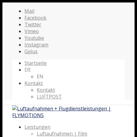
Mail
Facebook
Twitter
Vimeo
Youtube
Instagram
Gplus
Startseite
DE
EN
Kontakt
Kontakt
LUFTPOST
Leistungen
Luftaufnahmen | Film