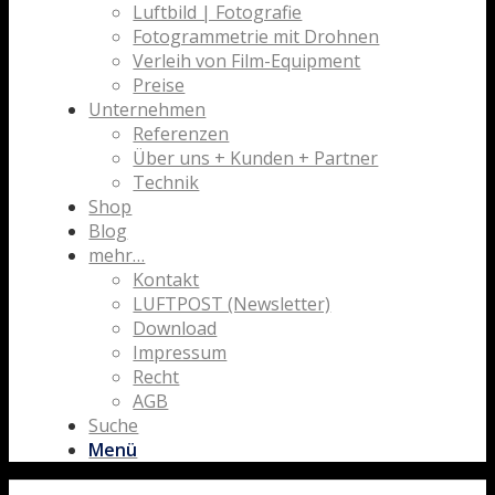
Luftbild | Fotografie
Fotogrammetrie mit Drohnen
Verleih von Film-Equipment
Preise
Unternehmen
Referenzen
Über uns + Kunden + Partner
Technik
Shop
Blog
mehr…
Kontakt
LUFTPOST (Newsletter)
Download
Impressum
Recht
AGB
Suche
Menü