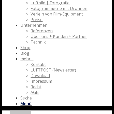
Luftbild | Fotografie
Fotogrammetrie mit Drohnen
Verleih von Film-Equipment
Preise
Unternehmen
Referenzen
Über uns + Kunden + Partner
Technik
Shop
Blog
mehr…
Kontakt
LUFTPOST (Newsletter)
Download
Impressum
Recht
AGB
Suche
Menü