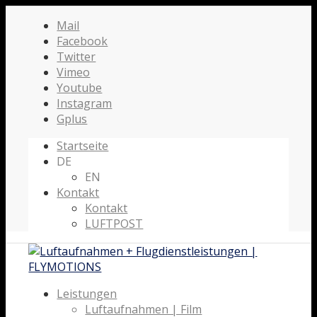
Mail
Facebook
Twitter
Vimeo
Youtube
Instagram
Gplus
Startseite
DE
EN
Kontakt
Kontakt
LUFTPOST
Leistungen
Luftaufnahmen | Film