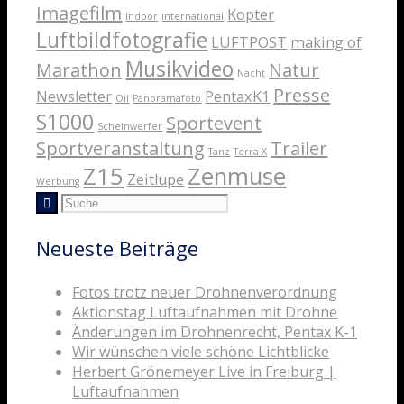
Imagefilm
Kopter
Indoor
international
Luftbildfotografie
LUFTPOST
making of
Musikvideo
Marathon
Natur
Nacht
Presse
Newsletter
PentaxK1
Oil
Panoramafoto
S1000
Sportevent
Scheinwerfer
Sportveranstaltung
Trailer
Tanz
Terra X
Z15
Zenmuse
Zeitlupe
Werbung
Neueste Beiträge
Fotos trotz neuer Drohnenverordnung
Aktionstag Luftaufnahmen mit Drohne
Änderungen im Drohnenrecht, Pentax K-1
Wir wünschen viele schöne Lichtblicke
Herbert Grönemeyer Live in Freiburg |
Luftaufnahmen