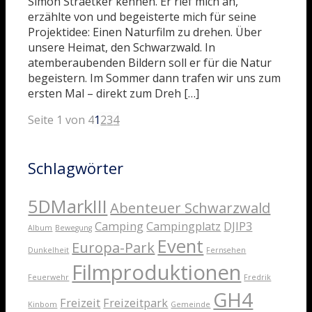
Simon Straetker kennen. Er rief mich an,
erzählte von und begeisterte mich für seine
Projektidee: Einen Naturfilm zu drehen. Über
unsere Heimat, den Schwarzwald. In
atemberaubenden Bildern soll er für die Natur
begeistern. Im Sommer dann trafen wir uns zum
ersten Mal – direkt zum Dreh […]
Seite 1 von 4
1
2
3
4
Schlagwörter
5DMarkIII
Abenteuer Schwarzwald
Camping
Campingplatz
DJIP3
Album
Bewegung
Event
Europa-Park
Dunkelheit
Fernsehen
Filmproduktionen
Feuerwehr
Fredrik
GH4
Freizeit
Freizeitpark
Kinbom
Gemeinde