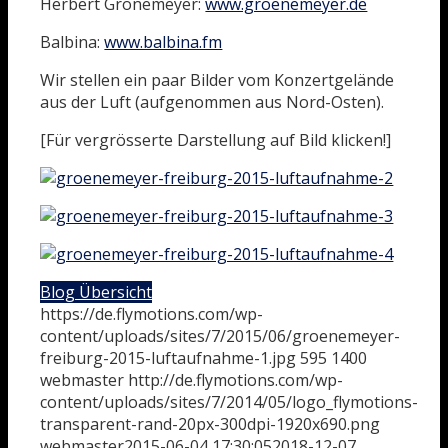
Herbert Grönemeyer:
www.groenemeyer.de
Balbina:
www.balbina.fm
Wir stellen ein paar Bilder vom Konzertgelände
aus der Luft (aufgenommen aus Nord-Osten).
[Für vergrösserte Darstellung auf Bild klicken!]
Blog Übersicht
https://de.flymotions.com/wp-
content/uploads/sites/7/2015/06/groenemeyer-
freiburg-2015-luftaufnahme-1.jpg
595
1400
webmaster
http://de.flymotions.com/wp-
content/uploads/sites/7/2014/05/logo_flymotions-
transparent-rand-20px-300dpi-1920x690.png
webmaster
2015-06-04 17:30:05
2018-12-07