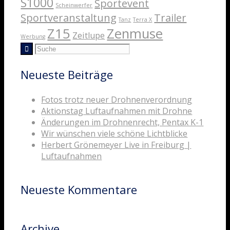
S1000
Sportevent
Scheinwerfer
Sportveranstaltung
Trailer
Tanz
Terra X
Z15
Zenmuse
Zeitlupe
Werbung
Neueste Beiträge
Fotos trotz neuer Drohnenverordnung
Aktionstag Luftaufnahmen mit Drohne
Änderungen im Drohnenrecht, Pentax K-1
Wir wünschen viele schöne Lichtblicke
Herbert Grönemeyer Live in Freiburg |
Luftaufnahmen
Neueste Kommentare
Archive