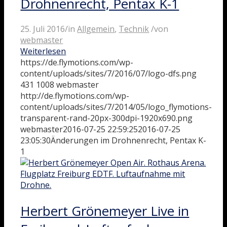
Drohnenrecht, Pentax K-1
25. Juli 2016
/
in
Allgemein
,
Technik
/
von
webmaster
Weiterlesen
https://de.flymotions.com/wp-
content/uploads/sites/7/2016/07/logo-dfs.png
431
1008
webmaster
http://de.flymotions.com/wp-
content/uploads/sites/7/2014/05/logo_flymotions-
transparent-rand-20px-300dpi-1920x690.png
webmaster
2016-07-25 22:59:25
2016-07-25
23:05:30
Änderungen im Drohnenrecht, Pentax K-
1
Herbert Grönemeyer Live in