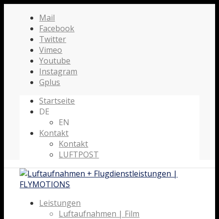
Mail
Facebook
Twitter
Vimeo
Youtube
Instagram
Gplus
Startseite
DE
EN
Kontakt
Kontakt
LUFTPOST
Leistungen
Luftaufnahmen | Film