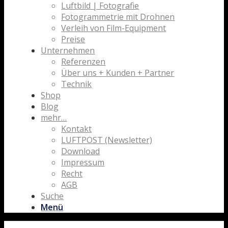
Luftbild | Fotografie
Fotogrammetrie mit Drohnen
Verleih von Film-Equipment
Preise
Unternehmen
Referenzen
Über uns + Kunden + Partner
Technik
Shop
Blog
mehr…
Kontakt
LUFTPOST (Newsletter)
Download
Impressum
Recht
AGB
Suche
Menü