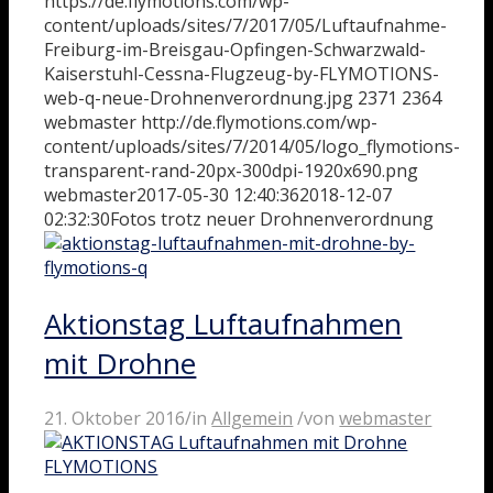
https://de.flymotions.com/wp-
content/uploads/sites/7/2017/05/Luftaufnahme-
Freiburg-im-Breisgau-Opfingen-Schwarzwald-
Kaiserstuhl-Cessna-Flugzeug-by-FLYMOTIONS-
web-q-neue-Drohnenverordnung.jpg
2371
2364
webmaster
http://de.flymotions.com/wp-
content/uploads/sites/7/2014/05/logo_flymotions-
transparent-rand-20px-300dpi-1920x690.png
webmaster
2017-05-30 12:40:36
2018-12-07
02:32:30
Fotos trotz neuer Drohnenverordnung
Aktionstag Luftaufnahmen
mit Drohne
21. Oktober 2016
/
in
Allgemein
/
von
webmaster