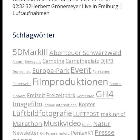
02:32:32
Herbert Grönemeyer Live in Freiburg |
Luftaufnahmen
Schlagwörter
5DMarkIII
Abenteuer Schwarzwald
Camping
Campingplatz
DJIP3
Album
Bewegung
Event
Europa-Park
Dunkelheit
Fernsehen
Filmproduktionen
Feuerwehr
Fredrik
GH4
Freizeit
Freizeitpark
Kinbom
Gemeinde
Imagefilm
Kopter
Indoor
international
Luftbildfotografie
LUFTPOST
making of
Musikvideo
Marathon
Natur
Nacht
Presse
Newsletter
PentaxK1
Oil
Panoramafoto