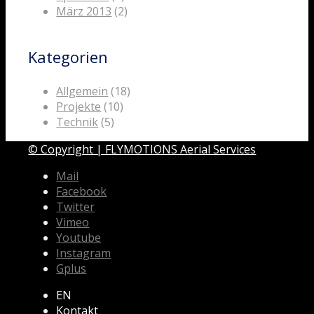
März 2013
(2)
Kategorien
Allgemein
(18)
Projekte
(10)
Technik
(5)
© Copyright | FLYMOTIONS Aerial Services
Mail
Facebook
Twitter
Vimeo
Youtube
Instagram
Gplus
EN
Kontakt