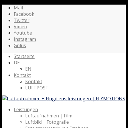
Mail
Facebook
Twitter
Vimeo
Youtube
Instagram
Gplus
Startseite
DE
EN
Kontakt
Kontakt
LUFTPOST
Leistungen
Luftaufnahmen | Film
Luftbild | Fotografie