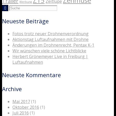
Z15
Zenmuse
Trailer
Zeitlupe
Werbung
Neueste Beiträge
Fotos trotz neuer Drohnenverordnung
Aktionstag Luftaufnahmen mit Drohne
Änderungen im Drohnenrecht, Pentax K-1
Wir wünschen viele schöne Lichtblicke
Herbert Grönemeyer Live in Freiburg |
Luftaufnahmen
Neueste Kommentare
Archive
Mai 2017
(1)
Oktober 2016
(1)
Juli 2016
(1)