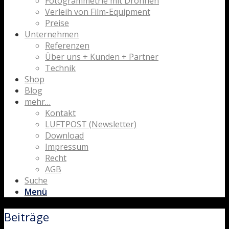
Fotogrammetrie mit Drohnen
Verleih von Film-Equipment
Preise
Unternehmen
Referenzen
Über uns + Kunden + Partner
Technik
Shop
Blog
mehr…
Kontakt
LUFTPOST (Newsletter)
Download
Impressum
Recht
AGB
Suche
Menü
Beiträge