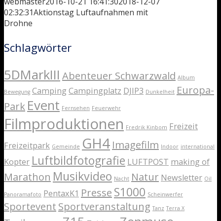
webmaster
2016-10-21 16:41:30
2018-12-07
02:32:31
Aktionstag Luftaufnahmen mit
Drohne
Schlagwörter
5DMarkIII
Abenteuer Schwarzwald
Album
Europa-
Camping
Campingplatz
DJIP3
Bewegung
Dunkelheit
Event
Park
Fernsehen
Feuerwehr
Filmproduktionen
Freizeit
Fredrik Kinbom
GH4
Imagefilm
Freizeitpark
Gemeinde
Indoor
international
Luftbildfotografie
Kopter
LUFTPOST
making of
Musikvideo
Marathon
Natur
Newsletter
Nacht
Oil
S1000
Presse
PentaxK1
Panoramafoto
Scheinwerfer
Sportevent
Sportveranstaltung
Tanz
Terra X