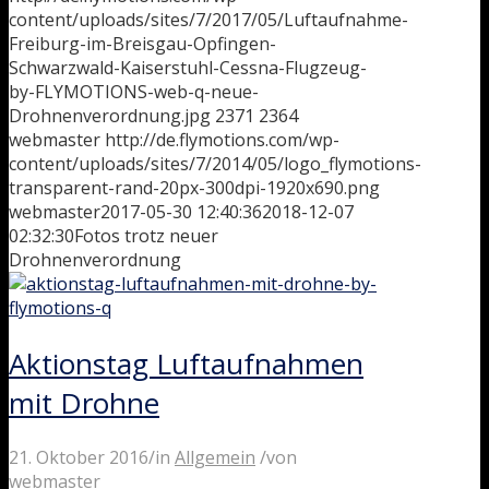
content/uploads/sites/7/2017/05/Luftaufnahme-
Freiburg-im-Breisgau-Opfingen-
Schwarzwald-Kaiserstuhl-Cessna-Flugzeug-
by-FLYMOTIONS-web-q-neue-
Drohnenverordnung.jpg
2371
2364
webmaster
http://de.flymotions.com/wp-
content/uploads/sites/7/2014/05/logo_flymotions-
transparent-rand-20px-300dpi-1920x690.png
webmaster
2017-05-30 12:40:36
2018-12-07
02:32:30
Fotos trotz neuer
Drohnenverordnung
Aktionstag Luftaufnahmen
mit Drohne
21. Oktober 2016
/
in
Allgemein
/
von
webmaster