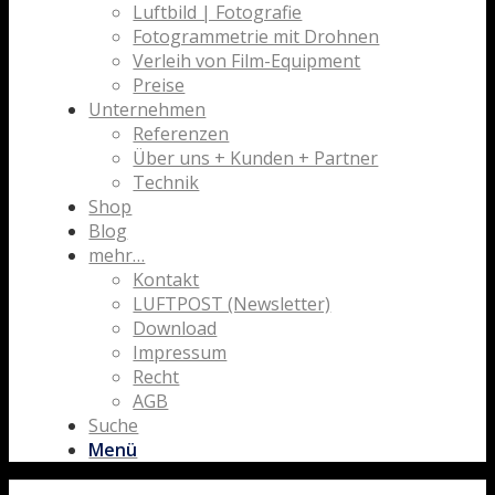
Luftbild | Fotografie
Fotogrammetrie mit Drohnen
Verleih von Film-Equipment
Preise
Unternehmen
Referenzen
Über uns + Kunden + Partner
Technik
Shop
Blog
mehr…
Kontakt
LUFTPOST (Newsletter)
Download
Impressum
Recht
AGB
Suche
Menü