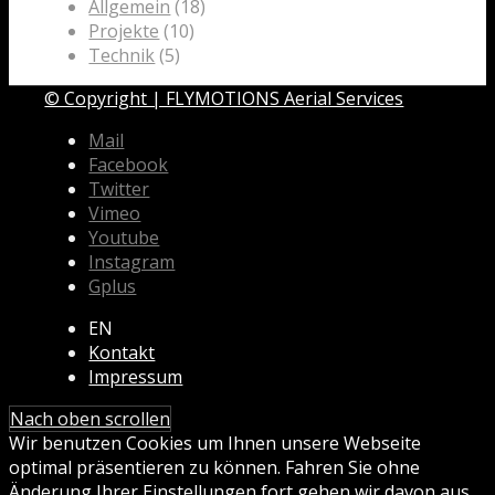
Allgemein
(18)
Projekte
(10)
Technik
(5)
© Copyright | FLYMOTIONS Aerial Services
Mail
Facebook
Twitter
Vimeo
Youtube
Instagram
Gplus
EN
Kontakt
Impressum
Nach oben scrollen
Wir benutzen Cookies um Ihnen unsere Webseite
optimal präsentieren zu können. Fahren Sie ohne
Änderung Ihrer Einstellungen fort gehen wir davon aus,