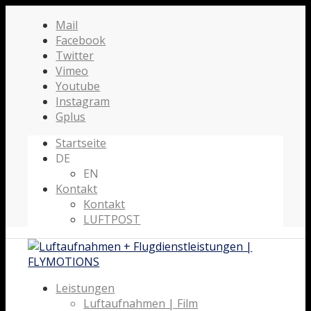
Mail
Facebook
Twitter
Vimeo
Youtube
Instagram
Gplus
Startseite
DE
EN
Kontakt
Kontakt
LUFTPOST
Leistungen
Luftaufnahmen | Film